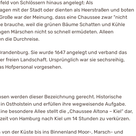
eld von Schlössern hinaus angelegt: Als
gen mit der Stadt oder dienten als Heerstraßen und boten
 Große war der Meinung, dass eine Chaussee zwar "nicht
me brauche, weil die grünen Bäume Schatten und Kühle
ngen Märschen nicht so schnell ermüdeten. Alleen
n die Durchreise.
n Brandenburg. Sie wurde 1647 angelegt und verband das
er freien Landschaft. Ursprünglich war sie sechsreihig,
as Hofpersonal vorgesehen.
hsen werden dieser Bezeichnung gerecht. Historische
 in Ostholstein und erfüllen ihre wegweisende Aufgabe.
ne besondere Allee stellt die „Chaussee Altona – Kiel“ dar,
isezeit von Hamburg nach Kiel um 14 Stunden zu verkürzen.
h von der Küste bis ins Binnenland Moor-, Marsch- und