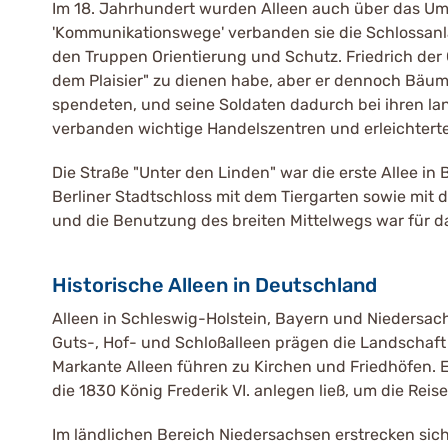
Im 18. Jahrhundert wurden Alleen auch über das Umf
'Kommunikationswege' verbanden sie die Schlossanla
den Truppen Orientierung und Schutz. Friedrich der
dem Plaisier" zu dienen habe, aber er dennoch Bäu
spendeten, und seine Soldaten dadurch bei ihren la
verbanden wichtige Handelszentren und erleichterte
Die Straße "Unter den Linden" war die erste Allee i
Berliner Stadtschloss mit dem Tiergarten sowie mit d
und die Benutzung des breiten Mittelwegs war für d
Historische Alleen in Deutschland
Alleen in Schleswig-Holstein, Bayern und Niedersac
Guts-, Hof- und Schloßalleen prägen die Landschaft
Markante Alleen führen zu Kirchen und Friedhöfen. Ei
die 1830 König Frederik VI. anlegen ließ, um die Re
Im ländlichen Bereich Niedersachsen erstrecken sic