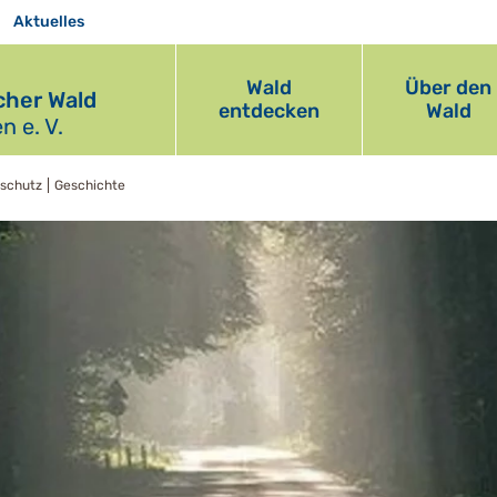
Aktuelles
Wald
Über den
her Wald
entdecken
Wald
 e. V.
nschutz
Geschichte